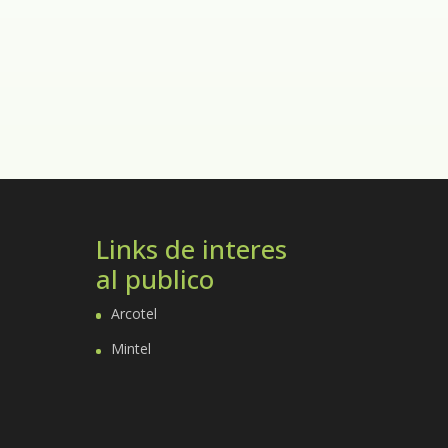
Links de interes
al publico
Arcotel
Mintel