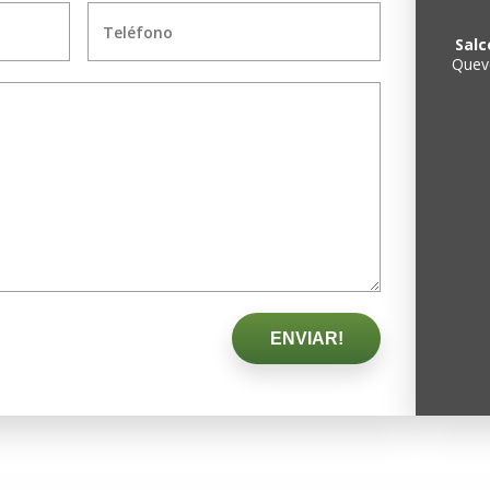
Teléfono
Salc
Queve
ENVIAR!