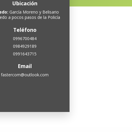
Ubicación
edo:
García Moreno y Belisario
do a pocos pasos de la Policía
Teléfono
0996700484
0984929189
0991643715
Email
fastercom@outlook.com