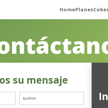
Home
Planes
Cobe
ontáctan
os su mensaje
I
Apellido