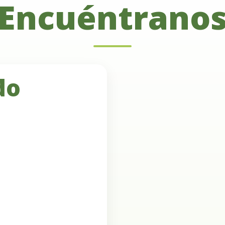
Encuéntrano
do