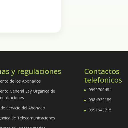
as y regulaciones
Contactos
telefonicos
ento de los Abonados
0996700484
ento General Ley Organica de
municaciones
0984929189
 de Servicio del Abonado
0991643715
ganica de Telecomunicaciones