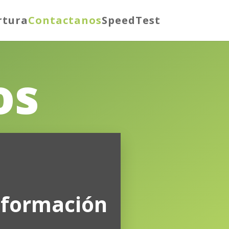
rtura
Contactanos
SpeedTest
os
nformación