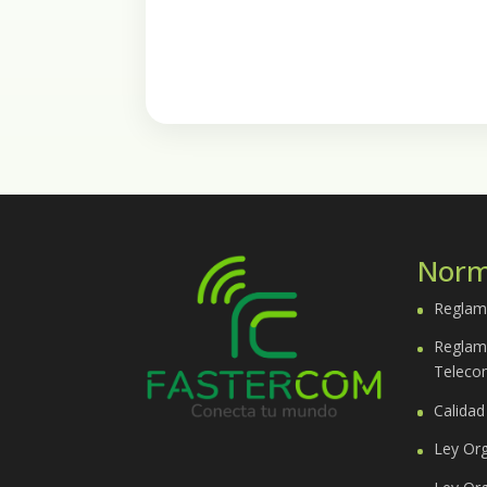
Norm
Reglam
Reglam
Teleco
Calidad
Ley Or